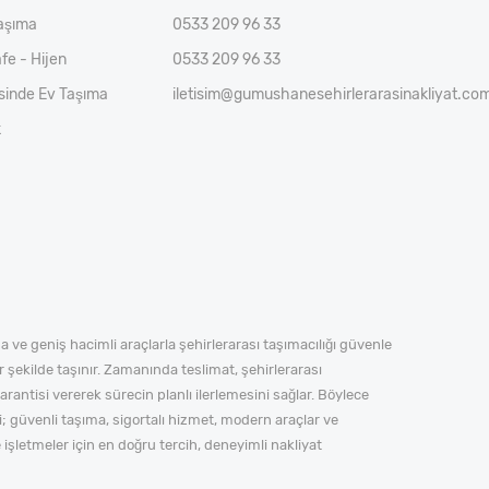
aşıma
0533 209 96 33
fe - Hijen
0533 209 96 33
esinde Ev Taşıma
iletisim@gumushanesehirlerarasinakliyat.com
k
 ve geniş hacimli araçlarla şehirlerarası taşımacılığı güvenle
r şekilde taşınır. Zamanında teslimat, şehirlerarası
rantisi vererek sürecin planlı ilerlemesini sağlar. Böylece
güvenli taşıma, sigortalı hizmet, modern araçlar ve
işletmeler için en doğru tercih, deneyimli nakliyat