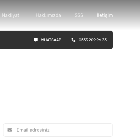
 Nakliyat
Hakkımızda
SSS
İletişim
WHATSAAP
0533 209 96 33