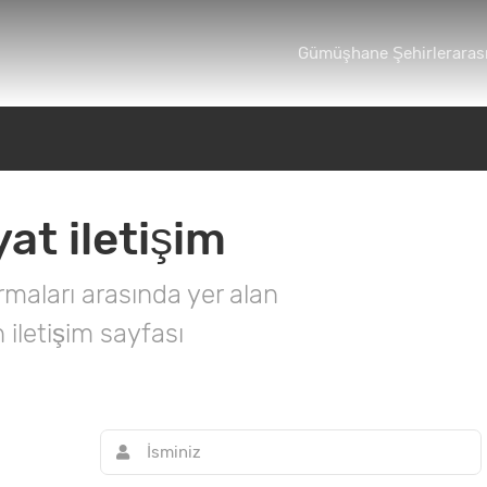
Gümüşhane Şehirlerarası
t iletişim
maları arasında yer alan
iletişim sayfası