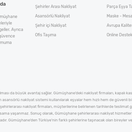
zda
Şehirler Arası Nakliyat
Parça Eşya T
Asansörlü Nakliyat
Maske - Mesa
 Gümüşhane
leriyle
Şehir içi Nakliyat
Avrupa Kalit
eller. Ayrıca
Ofis Taşıma
Online Deste
a güvence
inimuma
ması da büyük avantaj sağlar. Gümüşhane’deki nakliyat firmaları, kapalı kasa
n asansörlü nakliyat sistemi kullanılarak eşyalar hem hızlı hem de güvenli bi
irlerarası nakliyat firmaları, müşterilerine belirlenen tarihlerde teslimat ga
ama yaşanmaz. Sonuç olarak, Gümüşhane şehirlerarası nakliyat hizmetleri; 
dır. Gümüşhane’den Türkiye’nin farklı şehirlerine taşınacak olan bireyler ve 