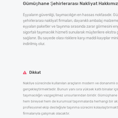
Gümüşhane Şehirlerarası Nakliyat Hakkımı
Eşyaların güvenliği, taşımacılığın en hassas noktasıdır.
şehirlerarası nakliyat firmaları, dayanıklı ambalaj malzeme
eşyaları paketler ve taşınma sırasında zarar görmesini eng
sigortalı taşımacılık hizmeti sunularak müşterilere ekstr
sağlanır. Bu sayede olası risklere karşı maddi kayıplar m
indirilmiş olur.
Dikkat
Nakliye sürecinde kullanılan araçların modern ve donanımlı ol
gerçekleştirmektedir. Bunun yanı sıra yüksek katlı binalar içi
taşımacılığın vazgeçilmez unsurlarından biridir. Gümüşhane şeh
hem bireysel hem de kurumsal taşınmalarda herhangi bir aks
profesyonel ekip desteğiyle taşınma sürecini kolaylaştırmakta
firmalarıyla çalışmak olacaktır.